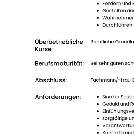
Fördern und 
Gestalten des
Wahrnehmen 
Durchführen a
Überbetriebliche
Berufliche Grundl
Kurse:
Berufsmaturität:
Bei sehr guten sch
Abschluss:
Fachmann/-frau G
Anforderungen:
Sinn für Sau
Geduld und R
Einfühlungsv
sorgfältige 
Verantwortu
Kontaktfreu