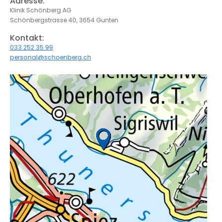
Adresse:
Klinik Schönberg AG
Schönbergstrasse 40, 3654 Gunten
Kontakt:
033 252 35 99
personal@schoenberg.ch