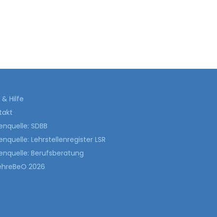
& Hilfe
takt
enquelle: SDBB
nquelle: Lehrstellenregister LSR
enquelle: Berufsberatung
ehreBeO 2026