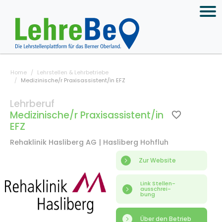
Home
Lehrstellen & Lehrbetriebe
Medizinische/r Praxisassistent/in EFZ
Lehrberuf
Medizinische/r Praxisassistent/in
EFZ
Rehaklinik Hasliberg AG | Hasliberg Hohfluh
Zur Website
Link Stellen-
ausschrei-
bung
Über den Betrieb