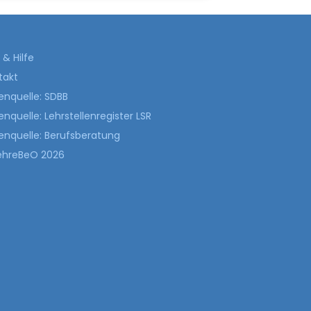
& Hilfe
takt
enquelle: SDBB
nquelle: Lehrstellenregister LSR
enquelle: Berufsberatung
ehreBeO 2026