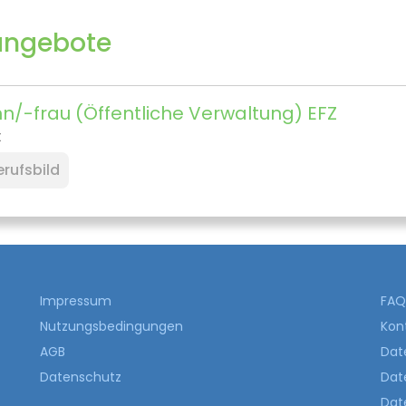
angebote
/-frau (Öffentliche Verwaltung) EFZ
t
rufsbild
Impressum
FAQ 
Nutzungsbedingungen
Kon
AGB
Dat
Datenschutz
Date
Dat