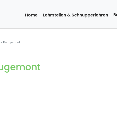
B
Home
Lehrstellen & Schnupperlehren
e Rougemont
ugemont