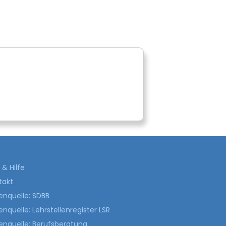
& Hilfe
takt
enquelle: SDBB
nquelle: Lehrstellenregister LSR
enquelle: Berufsberatung