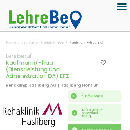
Home
Lehrstellen & Lehrbetriebe
Kaufmann/-frau EFZ
Lehrberuf
Kaufmann/-frau
(Dienstleistung und
Administration DA) EFZ
Rehaklinik Hasliberg AG | Hasliberg Hohfluh
Zur Website
Link Stellen-
ausschrei-
bung